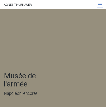
AGNÈS THURNAUER
Musée de
l'armée
Napoléon, encore!